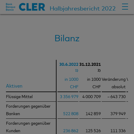
Halbjahresbericht 2022
Bilanz
30.6.2022
31.12.2021
1)
2)
in 1000
in 1000
Veränderung
Ver
Aktiven
Aktiven
CHF
CHF
absolut
Flüssige Mittel
Flüssige Mittel
3 356 979
4 000 709
– 643 730
Forderungen gegenüber
Forderungen gegenüber
Banken
Banken
522 808
142 859
379 949
Forderungen gegenüber
Forderungen gegenüber
Kunden
Kunden
236 862
125 526
111 336