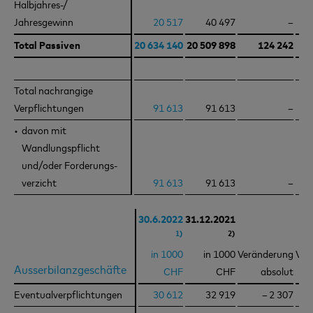
Halbjahres-/
Halbjahres-/
Jahresgewinn
Jahresgewinn
20 517
40 497
–
Total Passiven
Total Passiven
20 634 140
20 509 898
124 242
Total nachrangige
Total nachrangige
Verpflichtungen
Verpflichtungen
91 613
91 613
–
davon mit
davon mit
Wandlungspflicht
Wandlungspflicht
und/oder Forderungs-
und/oder Forderungs-
verzicht
verzicht
91 613
91 613
–
30.6.2022
31.12.2021
1)
2)
in 1000
in 1000
Veränderung
Ver
Ausserbilanzgeschäfte
Ausserbilanzgeschäfte
CHF
CHF
absolut
Eventualverpflichtungen
Eventualverpflichtungen
30 612
32 919
– 2 307