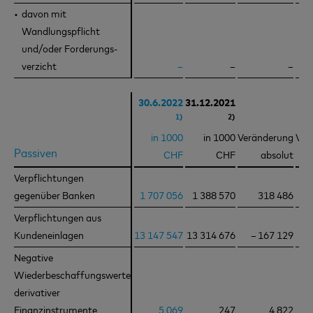
davon mit
davon mit
Wandlungspflicht
Wandlungspflicht
und/oder Forderungs-
und/oder Forderungs-
verzicht
verzicht
–
–
–
30.6.2022
31.12.2021
1)
2)
in 1000
in 1000
Veränderung
Ver
Passiven
Passiven
CHF
CHF
absolut
Verpflichtungen
Verpflichtungen
gegenüber Banken
gegenüber Banken
1 707 056
1 388 570
318 486
Verpflichtungen aus
Verpflichtungen aus
Kundeneinlagen
Kundeneinlagen
13 147 547
13 314 676
– 167 129
Negative
Negative
Wiederbeschaffungswerte
Wiederbeschaffungswerte
derivativer
derivativer
Finanzinstrumente
Finanzinstrumente
5 069
247
4 822