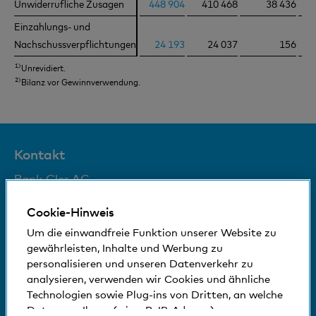
Unwiderrufliche Zusagen
Unwiderrufliche Zusagen
448 904
410 468
38 436
Einzahlungs- und
Einzahlungs- und
Nachschussverpflichtungen
Nachschussverpflichtungen
24 193
24 037
156
1)
Unrevidiert.
2)
Bilanz vor Gewinnverwendung.
Kontakt
Bank Cler AG
Aeschenplatz 3
4002 Basel
Cookie-Hinweis
0800 88 99 66
Um die einwandfreie Funktion unserer Website zu
gewährleisten, Inhalte und Werbung zu
Folgen Sie uns auf
personalisieren und unseren Datenverkehr zu
analysieren, verwenden wir Cookies und ähnliche
Technologien sowie Plug-ins von Dritten, an welche
Daten von Ihnen (wie z.B. IP-Adresse)
© Bank Cler AG