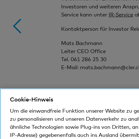
Investoren und weiteren Anspr
Service
kann unter
IR-Service
ab
Kontaktperson für Investor Rela
Mats Bachmann
Leiter CEO Office
Tel. 061 286 25 30
E-Mail: mats.bachmann@cler.c
Cookie-Hinweis
Um die einwandfreie Funktion unserer Website zu g
zu personalisieren und unseren Datenverkehr zu ana
ähnliche Technologien sowie Plug-ins von Dritten, a
Kontakt
IP-Adresse) gegebenenfalls auch ins Ausland übermi