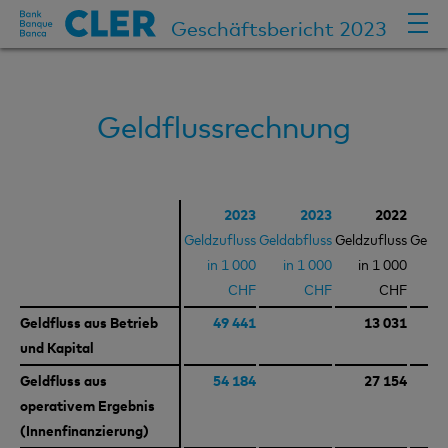
Geschäftsbericht 2023
Geldflussrechnung
2023
2023
2022
Geldzufluss
Geldabfluss
Geldzufluss
Gelda
in 1 000
in 1 000
in 1 000
in
CHF
CHF
CHF
Geldfluss aus Betrieb
Geldfluss aus Betrieb
49 441
13 031
und Kapital
und Kapital
Geldfluss aus
Geldfluss aus
54 184
27 154
operativem Ergebnis
operativem Ergebnis
(Innenfinanzierung)
(Innenfinanzierung)