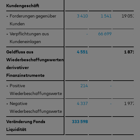
Kundengeschäft
Kundengeschäft
Forderungen gegenüber
Forderungen gegenüber
3 410
1 541
19 051
Kunden
Kunden
Verpflichtungen aus
Verpflichtungen aus
-
66 699
-
Kundeneinlagen
Kundeneinlagen
Geldfluss aus
Geldfluss aus
4 551
1 871
Wiederbeschaffungswerten
Wiederbeschaffungswerten
derivativer
derivativer
Finanzinstrumente
Finanzinstrumente
Positive
Positive
214
-
-
Wiederbeschaffungswerte
Wiederbeschaffungswerte
Negative
Negative
4 337
-
1 977
Wiederbeschaffungswerte
Wiederbeschaffungswerte
Veränderung Fonds
Veränderung Fonds
333 598
Liquidität
Liquidität