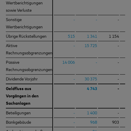
Wertberichtigungen
Wertberichtigungen
sowie Verluste
sowie Verluste
Sonstige
Sonstige
-
-
-
Wertberichtigungen
Wertberichtigungen
Übrige Rückstellungen
Übrige Rückstellungen
515
1 341
1 154
Aktive
Aktive
-
15 725
-
2
Rechnungsabgrenzungen
Rechnungsabgrenzungen
Passive
Passive
14 006
-
-
Rechnungsabgrenzungen
Rechnungsabgrenzungen
Dividende Vorjahr
Dividende Vorjahr
-
30 375
-
3
Geldfluss aus
Geldfluss aus
4 743
-
1
Vorgängen in den
Vorgängen in den
Sachanlagen
Sachanlagen
Beteiligungen
Beteiligungen
-
1 400
-
Bankgebäude
Bankgebäude
-
968
903