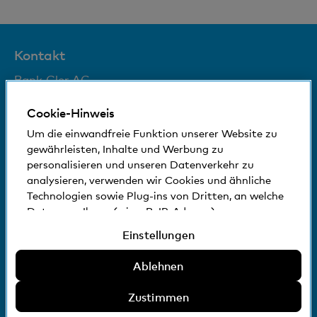
Kontakt
Bank Cler AG
Aeschenplatz 3
4002 Basel
Cookie-Hinweis
0800 88 99 66
Um die einwandfreie Funktion unserer Website zu
gewährleisten, Inhalte und Werbung zu
Folgen Sie uns auf
personalisieren und unseren Datenverkehr zu
analysieren, verwenden wir Cookies und ähnliche
Technologien sowie Plug-ins von Dritten, an welche
Daten von Ihnen (wie z.B. IP-Adresse)
© Bank Cler AG
gegebenenfalls auch ins Ausland übermittelt
Rechtliche Bedingungen und Hinweise
Einstellungen
werden können. Sie können der Verwendung von
Datenschutzerklärung
Impressum
nicht erforderlichen Cookies und ähnlichen
Ablehnen
Technologien, Plug-ins von Dritten und der damit
Archiv
Download
zusammenhängenden Datenbekanntgabe
Zustimmen
zustimmen, sie ablehnen oder Einstellungen