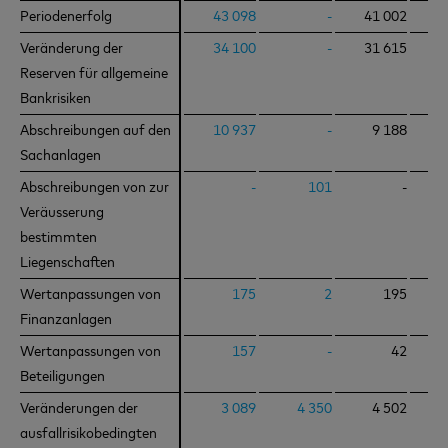
Periodenerfolg
Periodenerfolg
43 098
-
41 002
Veränderung der
Veränderung der
34 100
-
31 615
Reserven für allgemeine
Reserven für allgemeine
Bankrisiken
Bankrisiken
Abschreibungen auf den
Abschreibungen auf den
10 937
-
9 188
Sachanlagen
Sachanlagen
Abschreibungen von zur
Abschreibungen von zur
-
101
-
Veräusserung
Veräusserung
bestimmten
bestimmten
Liegenschaften
Liegenschaften
Wertanpassungen von
Wertanpassungen von
175
2
195
Finanzanlagen
Finanzanlagen
Wertanpassungen von
Wertanpassungen von
157
-
42
Beteiligungen
Beteiligungen
Veränderungen der
Veränderungen der
3 089
4 350
4 502
ausfallrisikobedingten
ausfallrisikobedingten